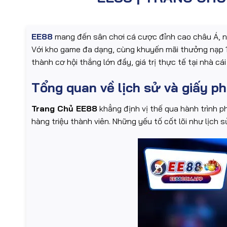
EE88
mang đến sân chơi cá cược đỉnh cao châu Á, n
Với kho game đa dạng, cùng khuyến mãi thưởng nạp 10
thành cơ hội thắng lớn đầy, giá trị thực tế tại nhà cái
Tổng quan về lịch sử và giấy 
Trang Chủ EE88
khẳng định vị thế qua hành trình p
hàng triệu thành viên. Những yếu tố cốt lõi như lịch 