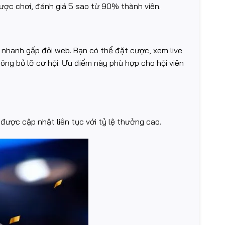
ược chơi, đánh giá 5 sao từ 90% thành viên.
ộ nhanh gấp đôi web. Bạn có thể đặt cược, xem live
ông bỏ lỡ cơ hội. Ưu điểm này phù hợp cho hội viên
được cập nhật liên tục với tỷ lệ thưởng cao.