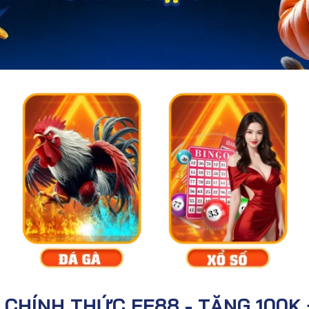
 CHÍNH THỨC EE88 - TẶNG 100K