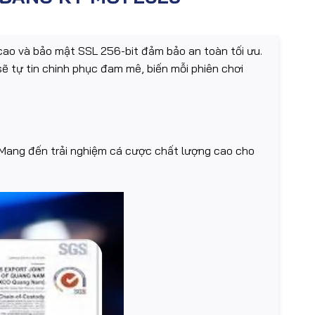
ao và bảo mật SSL 256-bit đảm bảo an toàn tối ưu.
 tự tin chinh phục đam mê, biến mỗi phiên chơi
. Mang đến trải nghiệm cá cược chất lượng cao cho