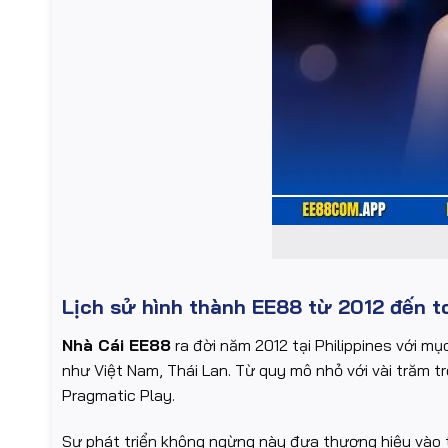
Lịch sử hình thành EE88 từ 2012 đến t
Nhà Cái EE88
ra đời năm 2012 tại Philippines với 
như Việt Nam, Thái Lan. Từ quy mô nhỏ với vài trăm tr
Pragmatic Play.
Sự phát triển không ngừng này đưa thương hiệu vào 