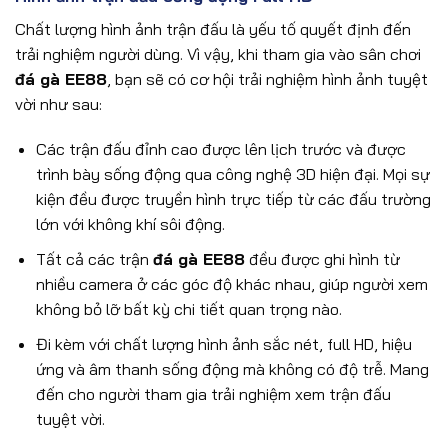
Chất lượng hình ảnh trận đấu là yếu tố quyết định đến
trải nghiệm người dùng. Vì vậy, khi tham gia vào sân chơi
đá gà EE88
, bạn sẽ có cơ hội trải nghiệm hình ảnh tuyệt
vời như sau:
Các trận đấu đỉnh cao được lên lịch trước và được
trình bày sống động qua công nghệ 3D hiện đại. Mọi sự
kiện đều được truyền hình trực tiếp từ các đấu trường
lớn với không khí sôi động.
Tất cả các trận
đá gà EE88
đều được ghi hình từ
nhiều camera ở các góc độ khác nhau, giúp người xem
không bỏ lỡ bất kỳ chi tiết quan trọng nào.
Đi kèm với chất lượng hình ảnh sắc nét, full HD, hiệu
ứng và âm thanh sống động mà không có độ trễ. Mang
đến cho người tham gia trải nghiệm xem trận đấu
tuyệt vời.