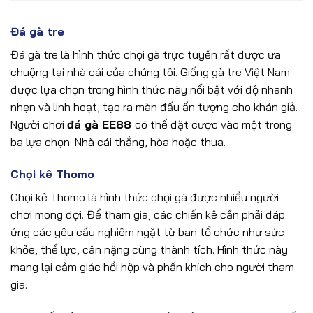
Đá gà tre
Đá gà tre là hình thức chọi gà trực tuyến rất được ưa
chuộng tại nhà cái của chúng tôi. Giống gà tre Việt Nam
được lựa chọn trong hình thức này nổi bật với độ nhanh
nhẹn và linh hoạt, tạo ra màn đấu ấn tượng cho khán giả.
Người chơi
đá gà EE88
có thể đặt cược vào một trong
ba lựa chọn: Nhà cái thắng, hòa hoặc thua.
Chọi kê Thomo
Chọi kê Thomo là hình thức chọi gà được nhiều người
chơi mong đợi. Để tham gia, các chiến kê cần phải đáp
ứng các yêu cầu nghiêm ngặt từ ban tổ chức như sức
khỏe, thể lực, cân nặng cùng thành tích. Hình thức này
mang lại cảm giác hồi hộp và phấn khích cho người tham
gia.