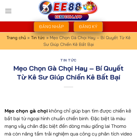
Bỏ
qua
nội
dung
ĐĂNG NHẬP
ĐĂNG KÝ
Trang chủ
»
Tin tức
»
Mẹo Chọn Gà Chọi Hay – Bí Quyết Từ Kê
Sư Giúp Chiến Kê Bất Bại
TIN TỨC
Mẹo Chọn Gà Chọi Hay – Bí Quyết
Từ Kê Sư Giúp Chiến Kê Bất Bại
Mẹo chọn gà chọi
không chỉ giúp bạn tìm được chiến kê
bất bại từ ngoại hình chuẩn chiến binh. Đặc biệt là màu
mạng vảy chân đặc biệt đến dòng máu giống lai Thomo
mà còn nâng tầm trải nghiệm qua công cụ phân tích video