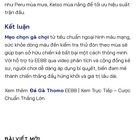
như Peru mùa mưa, Kelso mùa nắng để tối ưu hiệu suất
trận đấu.
Kết luận
Mẹo chọn gà chọi
từ tiêu chuẩn ngoại hình màu mạng,
sức khỏe dòng máu đến kiểm tra thử đòn theo mùa sẽ
giúp bạn sở hữu chiến kê bất bại một cách thông minh.
Với hỗ trợ từ EE88 qua video phân tích và cộng đồng kê
sư, người chơi dễ dàng áp dụng bí quyết, biến đam mê
thành chiến thắng đầy hứng khởi và giá trị lâu dài.
Xem thêm:
Đá Gà Thomo
EE88 | Xem Trực Tiếp – Cược
Chuẩn Thắng Lớn
BÀI VIẾT MỚI