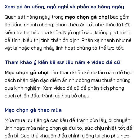
Xem gà ăn uống, ngủ nghỉ và phản xạ hàng ngày
Quan sát hàng ngày trong
mẹo chọn gà chọi
bao gồm
ăn uống nhanh chóng, chọn thức ăn tốt như thóc lứt để
kiểm tra hệ tiêu hóa khỏe. Ngủ nghỉ sâu, không giật mình
dễ tỉnh, biểu thị tinh thần ổn định. Phản xạ nhanh như né
vật lạ hoặc chạy nhảy linh hoạt chứng tỏ thể lực tốt.
Tham khảo ý kiến kê sư lâu năm + video đá cũ
Mẹo chọn gà chọi
nên tham khảo kê sư lâu năm để học
cách nhận diện đặc điểm ẩn như dòng máu thuần chủng
qua kinh nghiệm. Xem video đá cũ để phân tích phong
cách chiến đấu, tránh gà hay bỏ chạy.
Mẹo chọn gà theo mùa
Mùa mưa ưu tiên gà cao kều để tránh bùn lầy, di chuyển
linh hoạt; mùa nắng chọn gà đùi to, sức chịu nhiệt tốt để
bền bỉ. Cao thủ khuyên điều chỉnh giống lai cho phù hợp,