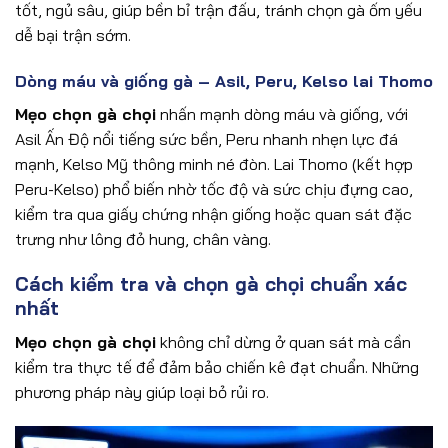
tốt, ngủ sâu, giúp bền bỉ trận đấu, tránh chọn gà ốm yếu
dễ bại trận sớm.
Dòng máu và giống gà – Asil, Peru, Kelso lai Thomo
Mẹo chọn gà chọi
nhấn mạnh dòng máu và giống, với
Asil Ấn Độ nổi tiếng sức bền, Peru nhanh nhẹn lực đá
mạnh, Kelso Mỹ thông minh né đòn. Lai Thomo (kết hợp
Peru-Kelso) phổ biến nhờ tốc độ và sức chịu đựng cao,
kiểm tra qua giấy chứng nhận giống hoặc quan sát đặc
trưng như lông đỏ hung, chân vàng.
Cách kiểm tra và chọn gà chọi chuẩn xác
nhất
Mẹo chọn gà chọi
không chỉ dừng ở quan sát mà cần
kiểm tra thực tế để đảm bảo chiến kê đạt chuẩn. Những
phương pháp này giúp loại bỏ rủi ro.