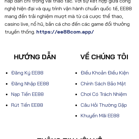
hấp dẫn chỉ trong vài thao tác. Với sự kết hợp giữa công
nghệ hiện đại và quy trình vận hành chuẩn quốc tế, EE88
mang đến trải nghiệm mượt mà từ cá cược thể thao,
casino live, nổ hũ, bắn cá cho đến các game đổi thưởng
truyền thống.
https://ee88com.app/
HƯỚNG DẪN
VỀ CHÚNG TÔI
Đăng Ký EE88
Điều Khoản Điều Kiện
Đăng Nhập EE88
Chính Sách Bảo Mật
Nạp Tiền EE88
Chơi Có Trách Nhiệm
Rút Tiền EE88
Câu Hỏi Thường Gặp
Khuyến Mãi EE88