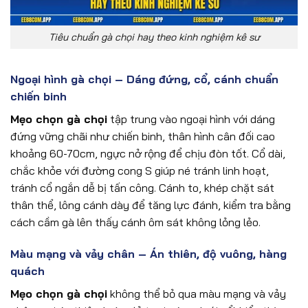
Tiêu chuẩn gà chọi hay theo kinh nghiệm kê sư
Ngoại hình gà chọi – Dáng đứng, cổ, cánh chuẩn
chiến binh
Mẹo chọn gà chọi
tập trung vào ngoại hình với dáng
đứng vững chãi như chiến binh, thân hình cân đối cao
khoảng 60-70cm, ngực nở rộng để chịu đòn tốt. Cổ dài,
chắc khỏe với đường cong S giúp né tránh linh hoạt,
tránh cổ ngắn dễ bị tấn công. Cánh to, khép chặt sát
thân thể, lông cánh dày để tăng lực đánh, kiểm tra bằng
cách cầm gà lên thấy cánh ôm sát không lỏng lẻo.
Màu mạng và vảy chân – Án thiên, độ vuông, hàng
quách
Mẹo chọn gà chọi
không thể bỏ qua màu mạng và vảy