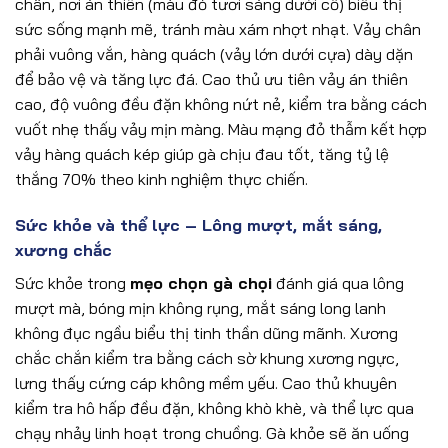
chân, nơi án thiên (màu đỏ tươi sáng dưới cổ) biểu thị
sức sống mạnh mẽ, tránh màu xám nhợt nhạt. Vảy chân
phải vuông vắn, hàng quách (vảy lớn dưới cựa) dày dặn
để bảo vệ và tăng lực đá. Cao thủ ưu tiên vảy án thiên
cao, độ vuông đều đặn không nứt nẻ, kiểm tra bằng cách
vuốt nhẹ thấy vảy mịn màng. Màu mạng đỏ thẫm kết hợp
vảy hàng quách kép giúp gà chịu đau tốt, tăng tỷ lệ
thắng 70% theo kinh nghiệm thực chiến.
Sức khỏe và thể lực – Lông mượt, mắt sáng,
xương chắc
Sức khỏe trong
mẹo chọn gà chọi
đánh giá qua lông
mượt mà, bóng mịn không rụng, mắt sáng long lanh
không đục ngầu biểu thị tinh thần dũng mãnh. Xương
chắc chắn kiểm tra bằng cách sờ khung xương ngực,
lưng thấy cứng cáp không mềm yếu. Cao thủ khuyên
kiểm tra hô hấp đều đặn, không khò khè, và thể lực qua
chạy nhảy linh hoạt trong chuồng. Gà khỏe sẽ ăn uống