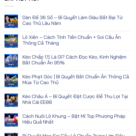
Dàn Đề 36 Số – Bí Quyết Làm Giàu Bất Bại Từ
Cao Thủ Lâu Năm
Lô Xiên – Cách Tính Tiền Chuẩn + Soi Cầu Ăn
Thông Cả Tháng
Kèo Chấp 1.5 Là Gì? Cách Đọc Kèo, Kinh Nghiệm
Bắt Chuẩn Ăn 95%
Kèo Phạt Góc | Bí Quyết Bắt Chuẩn Ăn Thông Cả
Mùa Từ Cao Thủ
Kèo Châu Á – Bí Quyết Đặt Cược Để Thu Lợi Tại
Nhà Cái EE88
Cách Nuôi Lô Khung – Bật Mí Top Phương Pháp
Hiệu Quả Nhất
Bí Quyết Mẹo Soi Cầu Lô Chuẩn Trúng Lớn Siêu