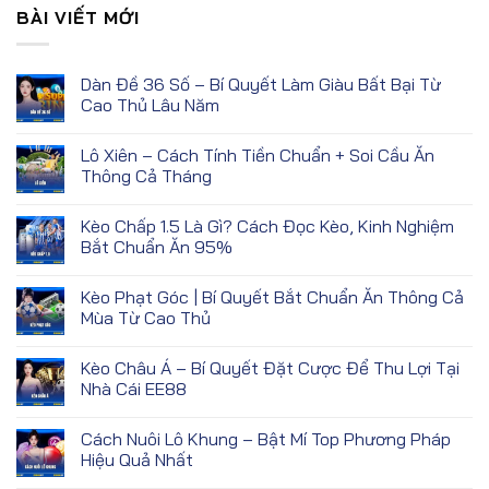
BÀI VIẾT MỚI
Dàn Đề 36 Số – Bí Quyết Làm Giàu Bất Bại Từ
Cao Thủ Lâu Năm
Lô Xiên – Cách Tính Tiền Chuẩn + Soi Cầu Ăn
Thông Cả Tháng
Kèo Chấp 1.5 Là Gì? Cách Đọc Kèo, Kinh Nghiệm
Bắt Chuẩn Ăn 95%
Kèo Phạt Góc | Bí Quyết Bắt Chuẩn Ăn Thông Cả
Mùa Từ Cao Thủ
Kèo Châu Á – Bí Quyết Đặt Cược Để Thu Lợi Tại
Nhà Cái EE88
Cách Nuôi Lô Khung – Bật Mí Top Phương Pháp
Hiệu Quả Nhất