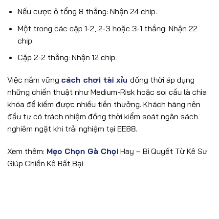
Nếu cược ô tổng 8 thắng: Nhận 24 chip.
Một trong các cặp 1-2, 2-3 hoặc 3-1 thắng: Nhận 22
chip.
Cặp 2-2 thắng: Nhận 12 chip.
Việc nắm vững
cách chơi tài xỉu
đồng thời áp dụng
những chiến thuật như Medium-Risk hoặc soi cầu là chìa
khóa để kiếm được nhiều tiền thưởng. Khách hàng nên
đầu tư có trách nhiệm đồng thời kiểm soát ngân sách
nghiêm ngặt khi trải nghiệm tại EE88.
Xem thêm:
Mẹo Chọn Gà Chọi
Hay – Bí Quyết Từ Kê Sư
Giúp Chiến Kê Bất Bại