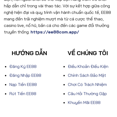
hấp dẫn chỉ trong vài thao tác. Với sự kết hợp giữa công
nghệ hiện đại và quy trình vận hành chuẩn quốc tế, EE88
mang đến trải nghiệm mượt mà từ cá cược thể thao,
casino live, nổ hũ, bắn cá cho đến các game đổi thưởng
truyền thống.
https://ee88com.app/
HƯỚNG DẪN
VỀ CHÚNG TÔI
Đăng Ký EE88
Điều Khoản Điều Kiện
Đăng Nhập EE88
Chính Sách Bảo Mật
Nạp Tiền EE88
Chơi Có Trách Nhiệm
Rút Tiền EE88
Câu Hỏi Thường Gặp
Khuyến Mãi EE88