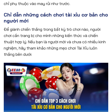
chỉ phụ thuộc vào may rủi như trước.
Chỉ dẫn những cách chơi tài xỉu cơ bản cho
người mới
Để giành chiến thắng trong bất kỳ trò chơi nào, người
chơi cần trang bị cho mình những kiến thức và chiến
thuật hợp lý. Nếu bạn là người mới và chưa có nhiều kinh
nghiệm, hãy tham khảo những mẹo chơi Tài Xỉu luôn
thắng bên dưới: