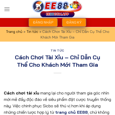
Bỏ
qua
nội
dung
ĐĂNG NHẬP
ĐĂNG KÝ
Trang chủ
»
Tin tức
»
Cách Chơi Tài Xỉu – Chỉ Dẫn Cụ Thể Cho
Khách Mới Tham Gia
TIN TỨC
Cách Chơi Tài Xỉu – Chỉ Dẫn Cụ
Thể Cho Khách Mới Tham Gia
Cách chơi tài xỉu
mang lại cho người tham gia góc nhìn
mới mẻ đầy độc đáo về siêu phẩm đặt cược truyền thống
này. Việc chinh phục Sicbo sẽ thú vị hơn khi áp dụng
những chiến lược hợp lý từ
trang chủ EE88
, chứ không